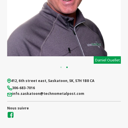
projets
commerciaux
t
Daniel Ouellet
412, 6th street east
,
Saskatoon
,
SK
,
S7H 1B8
CA
306-683-7016
info.saskatoon
@technometalpost.com
Nous suivre