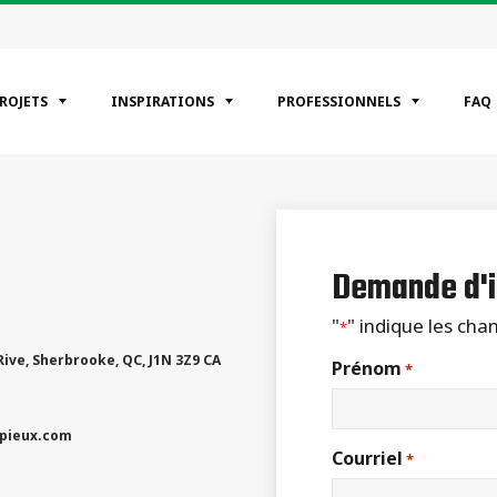
PROJETS
INSPIRATIONS
PROFESSIONNELS
FAQ
ÉGORIES
entiels
Demande d'i
erciaux
riel
"
" indique les ch
*
Rive
,
Sherbrooke
,
QC
,
J1N 3Z9
CA
Prénom
*
pieux.com
Courriel
*