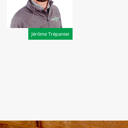
Tous les types de projets commerciaux
Jérôme Trépanier