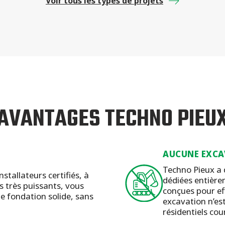
Voir tous les types de projets
AVANTAGES TECHNO PIEU
AUCUNE EXCA
Techno Pieux a
stallateurs certifiés, à
dédiées entièrem
és très puissants, vous
conçues pour eff
e fondation solide, sans
excavation n’es
résidentiels cou