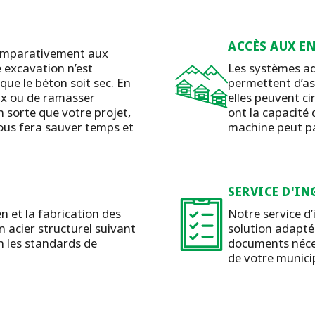
ACCÈS AUX EN
 comparativement aux
 excavation n’est
Les systèmes a
ue le béton soit sec. En
permettent d’ass
ieux ou de ramasser
elles peuvent cir
n sorte que votre projet,
ont la capacité 
vous fera sauver temps et
machine peut pa
SERVICE D'IN
en et la fabrication des
Notre service d’
 acier structurel suivant
solution adaptée
n les standards de
documents néce
de votre municip