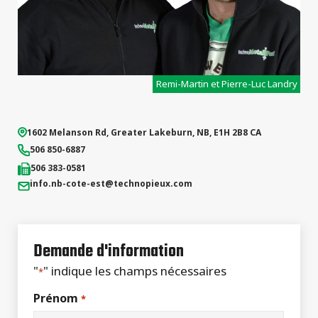
projets
commerciaux
Remi-Martin et Pierre-Luc Landry
1602 Melanson Rd
,
Greater Lakeburn
,
NB
,
E1H 2B8
CA
506 850-6887
506 383-0581
info.nb-cote-est
@technopieux.com
Demande d'information
"
" indique les champs nécessaires
*
Prénom
*