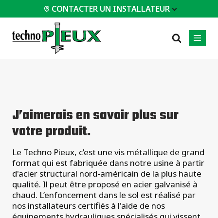
CONTACTER UN INSTALLATEUR
 INSTALLATEUR
PROFESSIONNELS
LES PLUS
CATÉGORIES
01
01
02
POPULAIRES
Service d'ingénierie
Résidentiels
J’aimerais en savoir plus sur
Patios
Documents
Commerciaux
votre produit.
techniques
Agrandissements
Industriel
Équipements
Maisons / Chalets
d'installation
Le Techno Pieux, c’est une vis métallique de grand
Garages / Abris
Études de cas
format qui est fabriquée dans notre usine à partir
Certifications
d'acier structural nord-américain de la plus haute
Tous les
types de
qualité. Il peut être proposé en acier galvanisé à
Foire aux questions
projets
chaud. L’enfoncement dans le sol est réalisé par
nos installateurs certifiés à l'aide de nos
Tous les types de
équipements hydrauliques spécialisés qui vissent