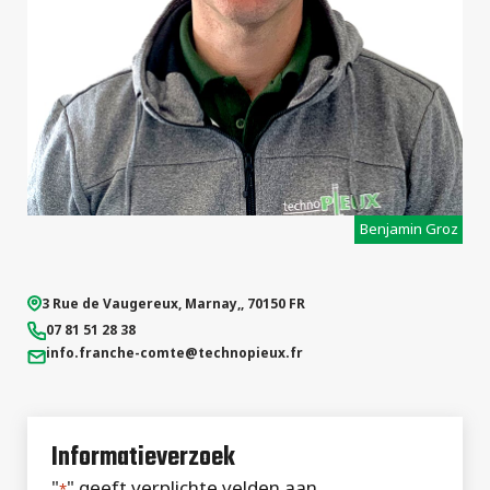
projecten
Benjamin Groz
3 Rue de Vaugereux
,
Marnay,
,
70150
FR
07 81 51 28 38
info.franche-comte
@technopieux.fr
Informatieverzoek
"
" geeft verplichte velden aan
*