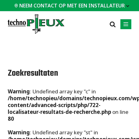
NEEM CONTACT OP MET EEN INSTALLATEUR
T EEN INSTALLATEUR
PROFESSIONNALS
MEEST
CATEGORIEËN
01
01
02
POPULAIR
Casestudy's
Residentieel
Zoekresultaten
Huizen / Chalets
Certificaten
Commercieel
Modulaire
Veelgestelde vragen
Industrieel
gebouwen
Warning
: Undefined array key "c" in
Ingenieursdiensten
Ondersteuning
/home/technopieu/domains/technopieux.com/wp
en stabilisatie
Technische
content/advanced-scripts/php/722-
documenten
Houten
localisateur-resultats-de-recherche.php
on line
skeletbouw
Installatieapparatuur
(HSB)
80
Alle
Warning
: Undefined array key "st" in
soorten