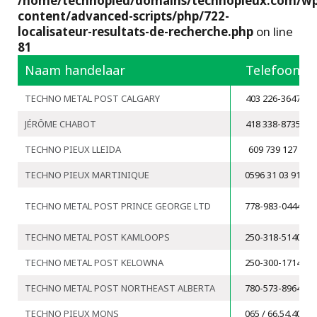
/home/technopieu/domains/technopieux.com/wp
projecten
content/advanced-scripts/php/722-
localisateur-resultats-de-recherche.php
on line
81
Naam handelaar
Telefoon
TECHNO METAL POST CALGARY
403 226-3647
JÉRÔME CHABOT
418 338-8735
TECHNO PIEUX LLEIDA
609 739 127
TECHNO PIEUX MARTINIQUE
0596 31 03 91
TECHNO METAL POST PRINCE GEORGE LTD
778-983-0444
TECHNO METAL POST KAMLOOPS
250-318-5140
TECHNO METAL POST KELOWNA
250-300-1714
TECHNO METAL POST NORTHEAST ALBERTA
780-573-8964
TECHNO PIEUX MONS
065 / 66.54.40