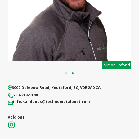
projecten
r
Simon Lafond
3000 Deleeuw Road
,
Knutsford
,
BC
,
V0E 2A0
CA
250-318-5140
info.kamloops
@technometalpost.com
Volg ons