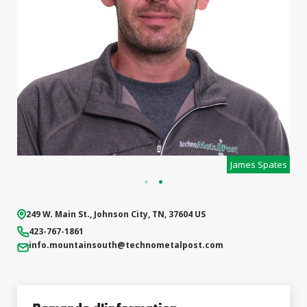
projets
commerciaux
g
James Spates
249 W. Main St.
,
Johnson City
,
TN
,
37604
US
423-767-1861
info.mountainsouth
@technometalpost.com