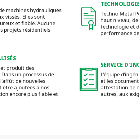
TECHNOLOGIE
de machines hydrauliques
Techno Metal Po
x vissés. Elles sont
haut niveau, de l
oureux et fiable. Aucune
technologie et 
s projets résidentiels
performance de l
LISÉS
SERVICE D'IN
et produit des
 Dans un processus de
L’équipe d’ingén
’affût de nouvelles
et les document
t être ajoutées à nos
attestation de 
ion encore plus fiable et
autres, aux exig