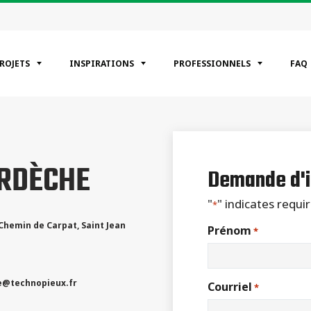
PROJETS
INSPIRATIONS
PROFESSIONNELS
FAQ
ÉGORIES
ARDÈCHE
entiels
Demande d'i
erciaux
riel
"
" indicates requir
*
 Chemin de Carpat
,
Saint Jean
Prénom
*
e
@technopieux.fr
Courriel
*