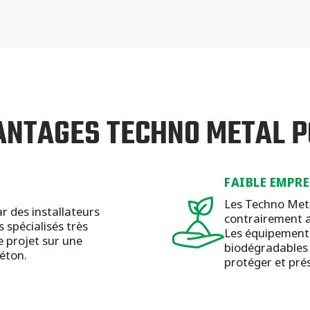
ANTAGES TECHNO METAL P
FAIBLE EMPR
Les Techno Meta
r des installateurs
contrairement a
s spécialisés très
Les équipements
 projet sur une
biodégradables 
béton.
protéger et pré